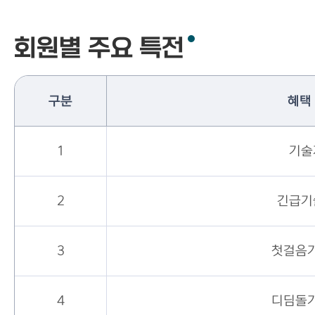
회원별 주요 특전
구분
혜택
1
기술
2
긴급기
3
첫걸음
4
디딤돌