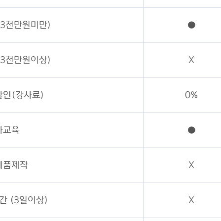
3천만원미만)
●
3천만원이상)
X
인(강사료)
0%
자교육
●
제품제작
X
 (3일이상)
X