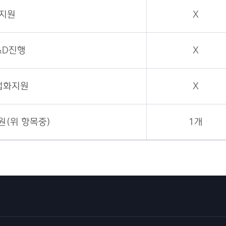
지원
X
&D진행
X
업화지원
X
(위 항목중)
1개