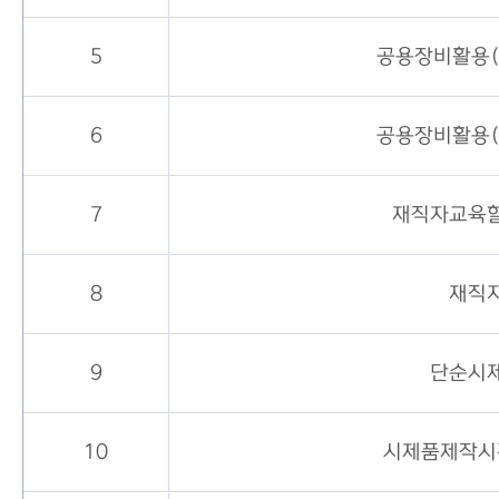
5
공용장비활용(
6
공용장비활용(
7
재직자교육할
8
재직
9
단순시
10
시제품제작시간