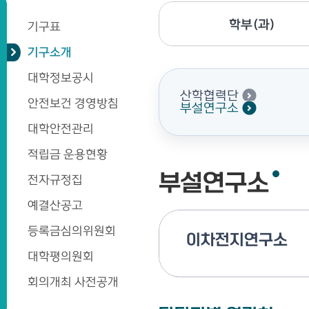
학부(과)
기구표
기구소개
대학정보공시
산학협력단
안전보건 경영방침
부설연구소
대학안전관리
적립금 운용현황
부설연구소
전자규정집
예결산공고
등록금심의위원회
이차전지연구소
대학평의원회
회의개최 사전공개