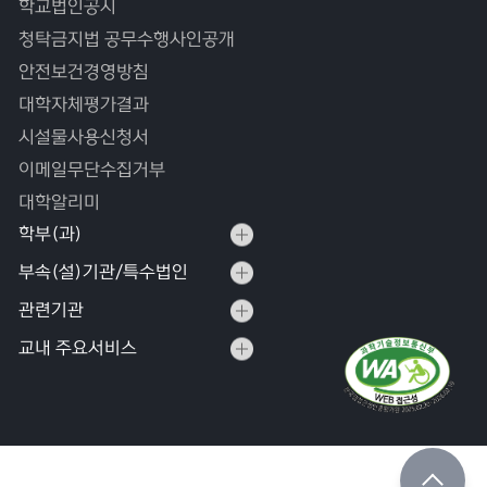
학교법인공시
청탁금지법 공무수행사인공개
안전보건경영방침
대학자체평가결과
시설물사용신청서
이메일무단수집거부
대학알리미
학부(과)
부속(설)기관/특수법인
관련기관
교내 주요서비스