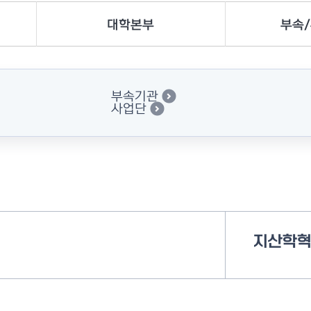
대학본부
부속
부속기관
사업단
지산학