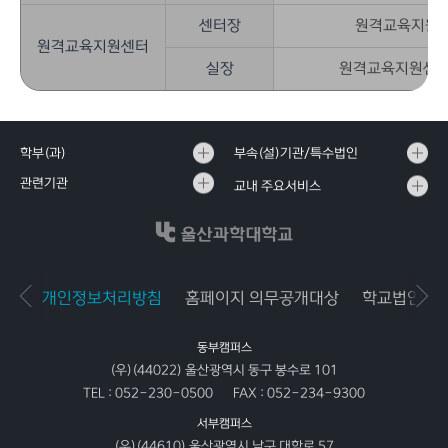
센터장
원격교육지원센
원격교육지원센터
실장
원격교육지원센터
학부(과)
부속(설)기관/특수법인
관련기관
교내 주요서비스
개인정보처리방침
홈페이지 의무공개대상
학교법인공
동부캠퍼스
(우)(44022) 울산광역시 동구 봉수로 101
TEL :
052-230-0500
FAX :
052-234-9300
서부캠퍼스
(우)(44610) 울산광역시 남구 대학로 57