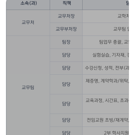
소속(과)
직책
담당
교무처장
교학처 
교무처
교무부처장
교무팀 업
팀장
팀업무 총괄, 교원 
담당
실험실습, 기자재, 강
담당
수강신청, 성적, 전부(과,전
제증명, 계약학과/위탁, 
담당
교무팀
교육과정, 시간표, 초과수
담당
연
담당
전임교원 초빙/재계약, 
담당
2부 학사지원, 