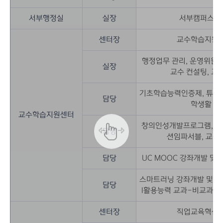
서부행정실
실장
서부캠퍼스 학
센터장
교수학습지원센
행정업무 관리, 운영위원회
실장
교수 컨설팅, 교
기초학습능력인증제, 튜터링
담당
학생활 만
교수학습지원센터
창의인성개발프로그램, 에
담당
션임파서블, 교직
담당
UC MOOC 강좌개발 및 운영
스마트러닝 강좌개발 및 운영
담당
I활용능력 교과-비교과 연
센터장
직업교육혁신센